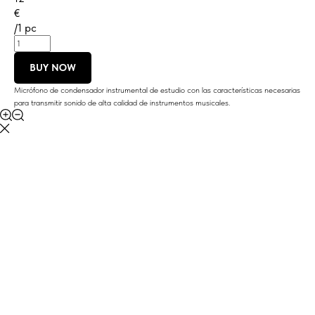
€
/
1 pc
BUY NOW
Micrófono de condensador instrumental de estudio con las características necesarias
para transmitir sonido de alta calidad de instrumentos musicales.