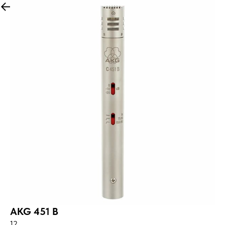
More products
AKG 451 B
12